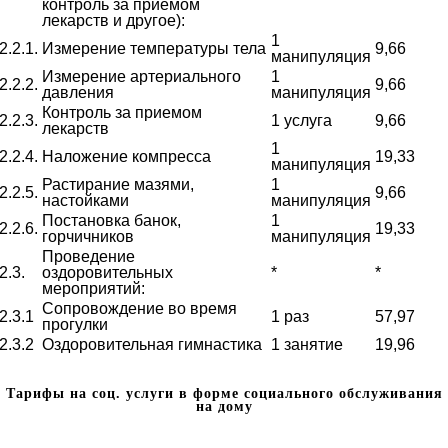
контроль за приемом
лекарств и другое):
1
2.2.1.
Измерение температуры тела
9,66
манипуляция
Измерение артериального
1
2.2.2.
9,66
давления
манипуляция
Контроль за приемом
2.2.3.
1 услуга
9,66
лекарств
1
2.2.4.
Наложение компресса
19,33
манипуляция
Растирание мазями,
1
2.2.5.
9,66
настойками
манипуляция
Постановка банок,
1
2.2.6.
19,33
горчичников
манипуляция
Проведение
2.3.
оздоровительных
*
*
мероприятий:
Сопровождение во время
2.3.1
1 раз
57,97
прогулки
2.3.2
Оздоровительная гимнастика
1 занятие
19,96
Тарифы на соц. услуги в форме социального обслуживания
на дому