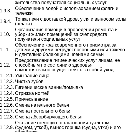
жительства получателя социальных услуг
Обеспечение водой с использованием фляги и
1.9.3.
тележки
Топка печи с доставкой дров, угля и выносом золы
1.9.4.
(шлака)
Организация помощи в проведении ремонта и
1.10.
уборки жилых помещений за счет средств
получателя социальных услуг
Обеспечение кратковременного присмотра за
1.11.
детьми и другими нетрудоспособными или тяжело
и длительно болеющими членами семьи
Предоставление гигиенических услуг лицам, не
1.12.
способным по состоянию здоровья
самостоятельно осуществлять за собой уход:
1.12.1.
Умывание лица
1.12.2.
Чистка зубов
1.12.3.
Гигиенические ванны/помывка
1.12.4.
Стрижка ногтей
1.12.5.
Причесывание
1.12.6.
Смена нательного белья
1.12.7.
Смена постельного белья
1.12.8.
Смена абсорбирующего белья
Оказание помощи в пользовании туалетом
1.12.9.
(судном, уткой), вынос горшка (судна, утки) и его