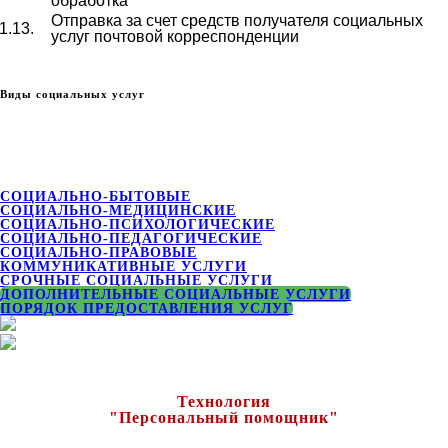
обработка
Отправка за счет средств получателя социальных
1.13.
услуг почтовой корреспонденции
Виды социальных услуг
СОЦИАЛЬНО-БЫТОВЫЕ
СОЦИАЛЬНО-МЕДИЦИНСКИЕ
СОЦИАЛЬНО-ПСИХОЛОГИЧЕСКИЕ
СОЦИАЛЬНО-ПЕДАГОГИЧЕСКИЕ
СОЦИАЛЬНО-ПРАВОВЫЕ
КОММУНИКАТИВНЫЕ УСЛУГИ
СРОЧНЫЕ СОЦИАЛЬНЫЕ УСЛУГИ
ДОПОЛНИТЕЛЬНЫЕ СОЦИАЛЬНЫЕ УСЛУГИ
ПОРЯДОК ПРЕДОСТАВЛЕНИЯ УСЛУГ
Технология
"Персональный помощник"