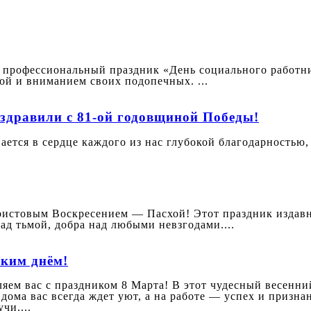
– профессиональный праздник «День социального работни
той и вниманием своих подопечных. ...
здравили с 81-ой годовщиной Победы!
тся в сердце каждого из нас глубокой благодарностью, 
истовым Воскресением — Пасхой! Этот праздник издавна
ад тьмой, добра над любыми невзгодами....
ким днём!
ем вас с праздником 8 Марта! В этот чудесный весенний
 дома вас всегда ждет уют, а на работе — успех и призн
чи....