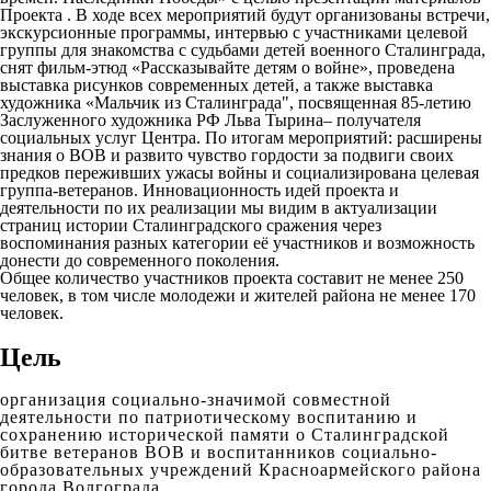
Проекта . В ходе всех мероприятий будут организованы встречи,
экскурсионные программы, интервью с участниками целевой
группы для знакомства с судьбами детей военного Сталинграда,
снят фильм-этюд «Рассказывайте детям о войне», проведена
выставка рисунков современных детей, а также выставка
художника «Мальчик из Сталинграда", посвященная 85-летию
Заслуженного художника РФ Льва Тырина– получателя
социальных услуг Центра. По итогам мероприятий: расширены
знания о ВОВ и развито чувство гордости за подвиги своих
предков переживших ужасы войны и социализирована целевая
группа-ветеранов. Инновационность идей проекта и
деятельности по их реализации мы видим в актуализации
страниц истории Сталинградского сражения через
воспоминания разных категории её участников и возможность
донести до современного поколения.
Общее количество участников проекта составит не менее 250
человек, в том числе молодежи и жителей района не менее 170
человек.
Цель
организация социально-значимой совместной
деятельности по патриотическому воспитанию и
сохранению исторической памяти о Сталинградской
битве ветеранов ВОВ и воспитанников социально-
образовательных учреждений Красноармейского района
города Волгограда.