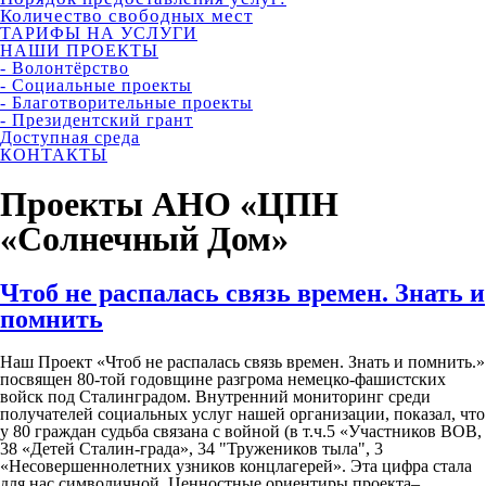
Количество свободных мест
ТАРИФЫ НА УСЛУГИ
НАШИ ПРОЕКТЫ
- Волонтёрство
- Социальные проекты
- Благотворительные проекты
- Президентский грант
Доступная среда
КОНТАКТЫ
Проекты АНО «ЦПН
«Солнечный Дом»
Чтоб не распалась связь времен. Знать и
помнить
Наш Проект «Чтоб не распалась связь времен. Знать и помнить.»
посвящен 80-той годовщине разгрома немецко-фашистских
войск под Сталинградом. Внутренний мониторинг среди
получателей социальных услуг нашей организации, показал, что
у 80 граждан судьба связана с войной (в т.ч.5 «Участников ВОВ,
38 «Детей Сталин-града», 34 "Тружеников тыла", 3
«Несовершеннолетних узников концлагерей». Эта цифра стала
для нас символичной. Ценностные ориентиры проекта–