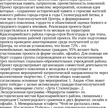
историческая память, патриотизм, преемственность поколений.
Проект предполагает комплекс мероприятий, основная идея
которых - сохранение исторической памяти о героизме жителей
южного района города-героя в годы Сталинградской битвы, в
том числе благополучателей Центра, и формирование у
молодого поколения, гордости и объективной оценки боевого и
трудового подвига земляков. Реализация проекта будет
осуществляться в течение 6-ти месяцев на территории
Красноармейского района города-героя Волгограда в три этапа,
при управлении рабочей группой проекта. На этапе подготовки
проекта проведено анкетирование среди получателей услуг
Центра, по итогам установлено, что более 72% - это
немобильные, маломобильные граждане, 95% желают быть
участниками проекта (в форме онлайн, офлайн). Для помощи им
будет создана группа сопровождения из числа воспитанников
трех пилотных социально-образовательных учреждений района.
Проект предусматривает организацию совместной деятельности
людей старшего поколения и молодежи в подготовке и
проведении мероприятий патриотической направленности через
коллективное творчество. С учетом общих пожеланий
согласованы основные три мероприятия: 1. Акция «Они знают
цену победы» с целью активизации граждан-благополучателей
Центра, имеющими статус «Дети Сталинграда». 2.
Экскурсионная программа «Маршруты памяти» по
историческим местам Красноармейского района, связанным с
периодом Сталинградского сражения в двух форматах: онлайн и
офлайн. 3. Мемориальная эстафета "Чтоб не распалась связь
времен. Наследники Победы» с целью презентации материалов