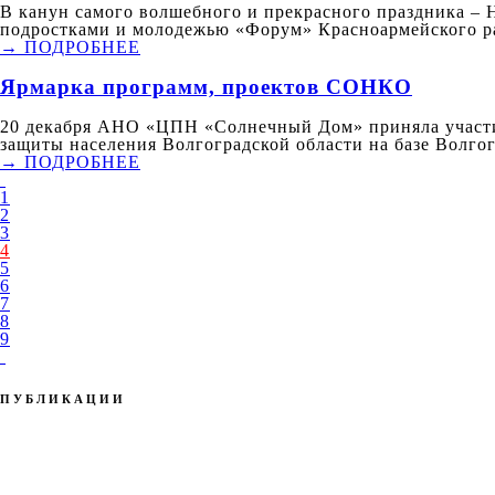
В канун самого волшебного и прекрасного праздника – 
подростками и молодежью «Форум» Красноармейского ра
→ ПОДРОБНЕЕ
Ярмарка программ, проектов СОНКО
20 декабря АНО «ЦПН «Солнечный Дом» приняла участи
защиты населения Волгоградской области на базе Волгог
→ ПОДРОБНЕЕ
1
2
3
4
5
6
7
8
9
ПУБЛИКАЦИИ