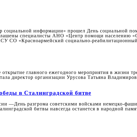
ентр социальной информации» прошел День социальной п
иглашены специалисты АНО «Центр помощи населению «
ГКСУ СО «Красноармейский социально-реабилитационны
ое открытие главного ежегодного мероприятия в жизни т
тала директор организации Урусова Татьяна Владимировн
обеды в Сталинградской битве
ссии —День разгрома советскими войсками немецко-фаши
алинградской битвы навсегда останется в народной памят