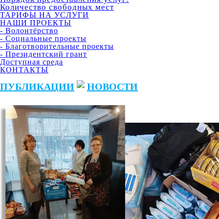
Количество свободных мест
ТАРИФЫ НА УСЛУГИ
НАШИ ПРОЕКТЫ
- Волонтёрство
- Социальные проекты
- Благотворительные проекты
- Президентский грант
Доступная среда
КОНТАКТЫ
ПУБЛИКАЦИИ
НОВОСТИ